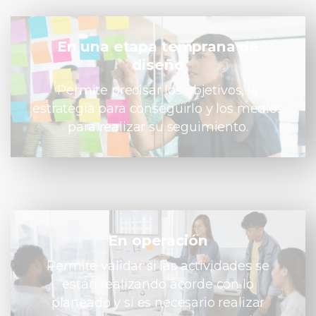
En una etapa temprana de
diseño
Permite precisar los objetivos, la
estrategia para conseguirlo y los medios
para realizar su seguimiento.
En operación
Permite validar si las actividades se
están realizando acorde con lo
planeado y si es necesario realizar