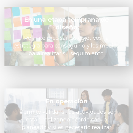
En una etapa temprana de
diseño
Permite precisar los objetivos, la
estrategia para conseguirlo y los medios
para realizar su seguimiento.
En operación
Permite validar si las actividades se
están realizando acorde con lo
planeado y si es necesario realizar