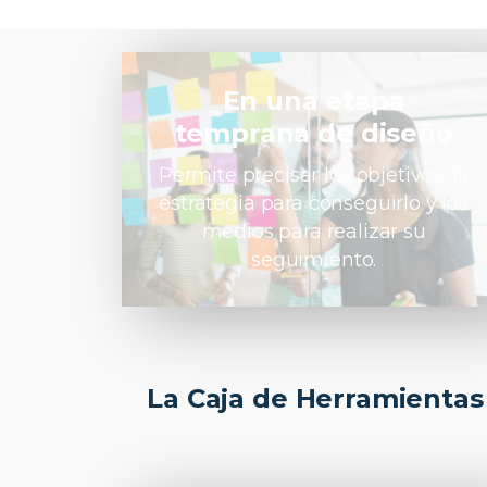
En una etapa
temprana de diseño
Permite precisar los objetivos, la
estrategia para conseguirlo y los
medios para realizar su
seguimiento.
La Caja de Herramientas 