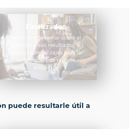
Finalizados
Permite reflexionar sobre el
proceso y sus resultados, y
derivar aprendizajes para la
formulación de nuevos
proyectos
n puede resultarle útil a