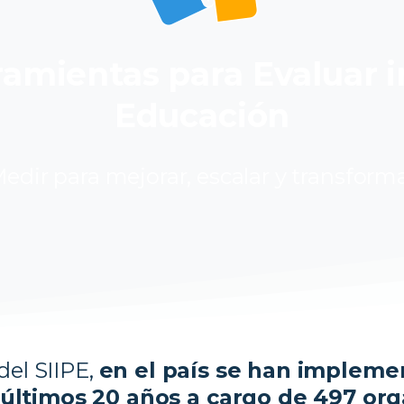
amientas para Evaluar i
Educación
edir para mejorar, escalar y transform
del SIIPE,
en el país se han impleme
 últimos 20 años a cargo de 497 org