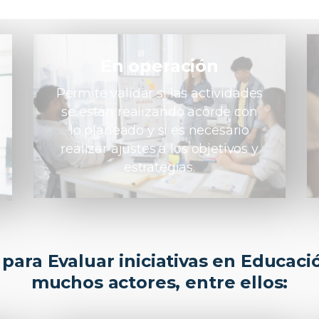
En operación
Permite validar si las actividades
se están realizando acorde con
lo planeado y si es necesario
realizar ajustes a los objetivos y
estrategias.
para Evaluar iniciativas en Educació
muchos actores, entre ellos: