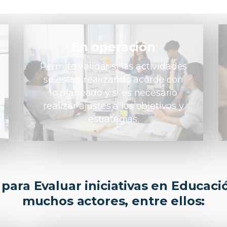
En operación
Permite validar si las actividades
se están realizando acorde con
lo planeado y si es necesario
realizar ajustes a los objetivos y
estrategias.
para Evaluar iniciativas en Educació
muchos actores, entre ellos: