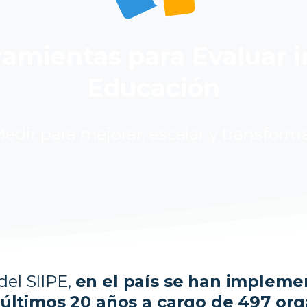
amientas para Evaluar i
Educación
edir para mejorar, escalar y transform
del SIIPE,
en el país se han impleme
 últimos 20 años a cargo de 497 org