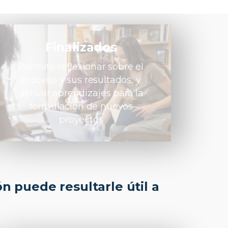
Finalizados
Permite reflexionar sobre el
proceso y sus resultados, y
derivar aprendizajes para la
formulación de nuevos
proyectos
n puede resultarle útil a