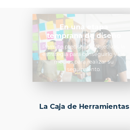
En una etapa
temprana de diseño
Permite precisar los objetivos, la
estrategia para conseguirlo y los
medios para realizar su
seguimiento.
La Caja de Herramientas 