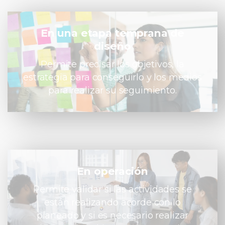
En una etapa temprana de
diseño
Permite precisar los objetivos, la
estrategia para conseguirlo y los medios
para realizar su seguimiento.
En operación
Permite validar si las actividades se
están realizando acorde con lo
planeado y si es necesario realizar