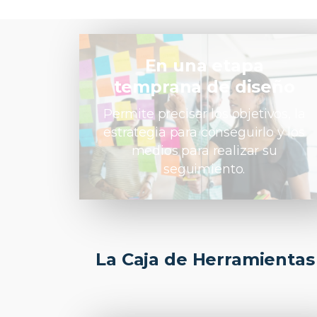
En una etapa
temprana de diseño
Permite precisar los objetivos, la
estrategia para conseguirlo y los
medios para realizar su
seguimiento.
La Caja de Herramientas 