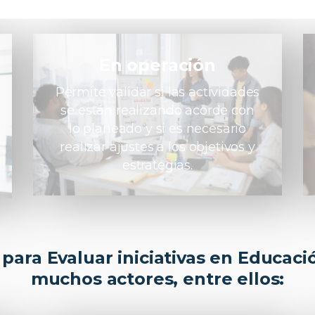
En operación
Permite validar si las actividades
se están realizando acorde con
lo planeado y si es necesario
realizar ajustes a los objetivos y
estrategias.
para Evaluar iniciativas en Educació
muchos actores, entre ellos: