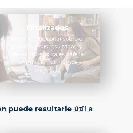
Finalizados
Permite reflexionar sobre el
proceso y sus resultados, y
derivar aprendizajes para la
formulación de nuevos
proyectos
n puede resultarle útil a