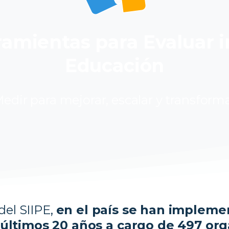
amientas para Evaluar i
Educación
edir para mejorar, escalar y transform
del SIIPE,
en el país se han impleme
 últimos 20 años a cargo de 497 org